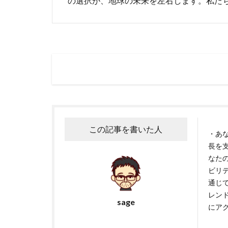
の選択が、地球の未来を左右します。私た
この記事を書いた人
・あ
長を
なた
ビリ
通じ
レン
sage
にア